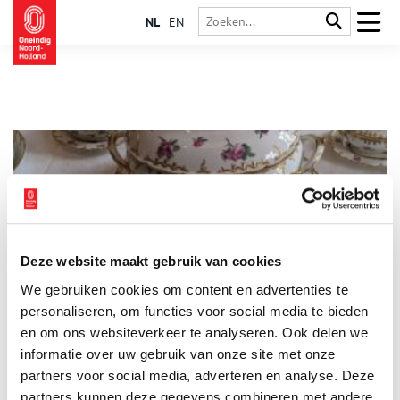
NL
EN
Deze website maakt gebruik van cookies
EU opent registratie voor ambachtelijke en industriële
We gebruiken cookies om content en advertenties te
producten
personaliseren, om functies voor social media te bieden
Vanaf 1 december 2025 kunnen glasblazers, pottenbakkers,
messenmakers, juweliers en andere Europese ambachtslieden
en om ons websiteverkeer te analyseren. Ook delen we
hun productnamen registreren onder het nieuwe EU-systeem
informatie over uw gebruik van onze site met onze
voor geografische aanduidingen (GI) voor ambachtelijke en
3 min
partners voor social media, adverteren en analyse. Deze
industriële goederen. Het is voor het eerst dat GI-bescherming,
die al lang bestaat voor voedsel en dranken, nu ook geldt voor
partners kunnen deze gegevens combineren met andere