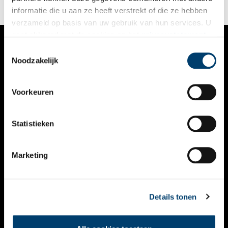
niet-agrarische producten. Daarmee wordt de interne markt
informatie die u aan ze heeft verstrekt of die ze hebben
voor geografische aanduidingen volledig gemaakt.
verzameld op basis van uw gebruik van hun services. U
gaat akkoord met de cookies en het
privacystatement
als u onze website blijft gebruiken.
Toestemmingsselectie
VERHALEN
Noodzakelijk
NIEUWS
Voorkeuren
KALENDER
THEMA’S
Statistieken
ACTIVITEITEN
Marketing
VIDEO’S
OVER ONS
Details tonen
CONTACT