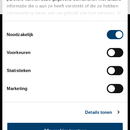
informatie die u aan ze heeft verstrekt of die ze hebben
verzameld op basis van uw gebruik van hun services. U
gaat akkoord met de cookies en het
privacystatement
als u onze website blijft gebruiken.
Toestemmingsselectie
VERHALEN
Noodzakelijk
NIEUWS
Voorkeuren
KALENDER
THEMA’S
Statistieken
ACTIVITEITEN
Marketing
VIDEO’S
OVER ONS
Details tonen
CONTACT