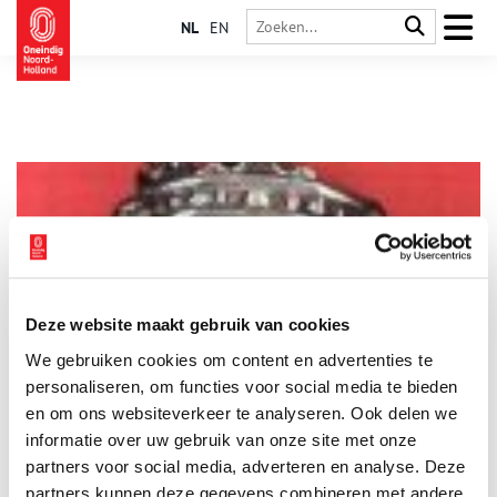
NL
EN
Deze website maakt gebruik van cookies
Van woonkeukens en een Zeedijk
We gebruiken cookies om content en advertenties te
Het woord ‘Ettersem’ is eigenlijk de enige duidelijke
aanwijzing. Dat staat in een antiek zilveren voorwerp. Het
personaliseren, om functies voor social media te bieden
bevindt zich in de collectie van het Hoogheemraadschap
en om ons websiteverkeer te analyseren. Ook delen we
Hollands Noorderkwartier. Na het nodige speurwerk is de
informatie over uw gebruik van onze site met onze
historie van dit eeuwenoude object bekend.
partners voor social media, adverteren en analyse. Deze
partners kunnen deze gegevens combineren met andere