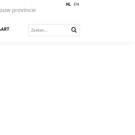
NL
EN
jouw provincie
AART