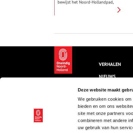
bewijst het Noord-Hollandpad,
dat 16 etappes telt, van Texel
naar het Gooi. Oneindig Noord-
Holland sprak met Vladimir
Mars. Hij ontwierp de
wandelroutes en schreef de
daarbij behorende gids.
VERHALEN
NIEUWS
KALENDER
Deze website maakt gebru
We gebruiken cookies om c
THEMA’S
bieden en om ons websitev
ACTIVITEITEN
site met onze partners vo
combineren met andere inf
VIDEO’S
uw gebruik van hun servic