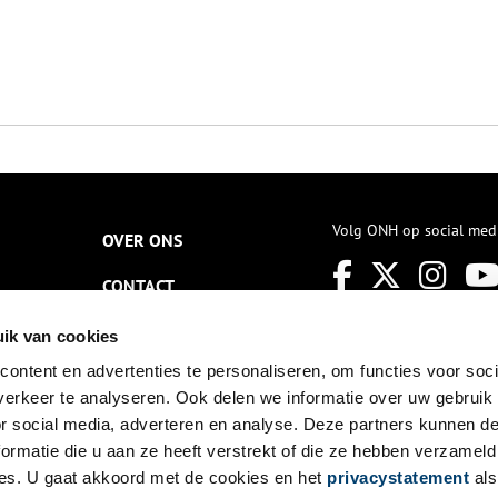
Volg ONH op social med
OVER ONS
CONTACT
NIEUWSBRIEF
ik van cookies
ontent en advertenties te personaliseren, om functies voor soci
DISCLAIMER
erkeer te analyseren. Ook delen we informatie over uw gebruik
PRIVACY
or social media, adverteren en analyse. Deze partners kunnen 
ormatie die u aan ze heeft verstrekt of die ze hebben verzameld
TOEGANKELIJKHEID
es. U gaat akkoord met de cookies en het
privacystatement
als