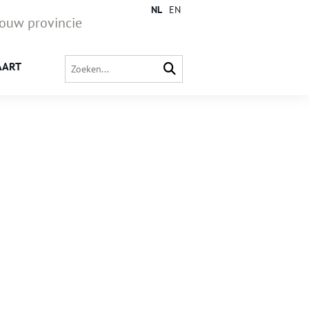
NL
EN
jouw provincie
AART