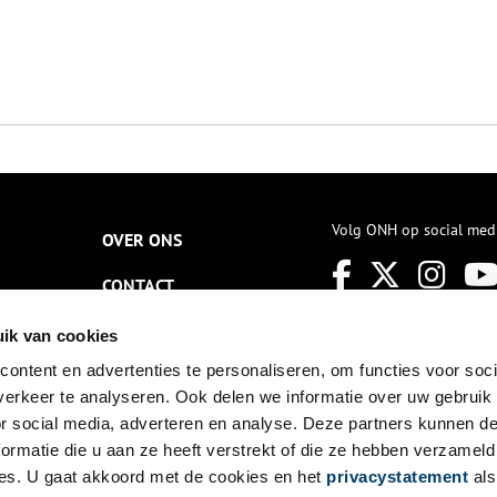
Volg ONH op social med
OVER ONS
CONTACT
NIEUWSBRIEF
ik van cookies
ontent en advertenties te personaliseren, om functies voor soci
DISCLAIMER
erkeer te analyseren. Ook delen we informatie over uw gebruik
PRIVACY
or social media, adverteren en analyse. Deze partners kunnen 
ormatie die u aan ze heeft verstrekt of die ze hebben verzameld
TOEGANKELIJKHEID
es. U gaat akkoord met de cookies en het
privacystatement
als