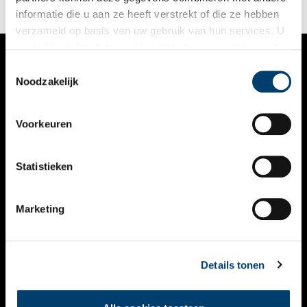
informatie die u aan ze heeft verstrekt of die ze hebben
verzameld op basis van uw gebruik van hun services. U
gaat akkoord met de cookies en het
privacystatement
als u onze website blijft gebruiken.
Toestemmingsselectie
VERHALEN
Noodzakelijk
NIEUWS
Voorkeuren
KALENDER
THEMA’S
Statistieken
ACTIVITEITEN
Marketing
VIDEO’S
OVER ONS
Details tonen
CONTACT