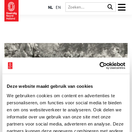
NL
EN
Deze website maakt gebruik van cookies
Godfried Bomans: een heer uit Haarlem
We gebruiken cookies om content en advertenties te
In 1999 kozen de lezers van het Haarlems Dagblad de in 1971
overleden Godfried Bomans tot de belangrijkste Haarlemmer
personaliseren, om functies voor social media te bieden
van de eeuw. Weinig schrijvers hebben zóveel over Haarlem en
en om ons websiteverkeer te analyseren. Ook delen we
de Haarlemmers geschreven als de man die steevast met een
informatie over uw gebruik van onze site met onze
pijp en een warrige haardos werd afgebeeld.
partners voor social media, adverteren en analyse. Deze
partners kunnen deze gegevens combineren met andere