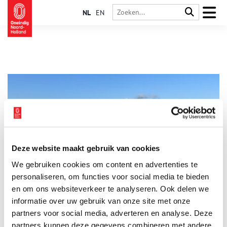
NL
EN
Deze website maakt gebruik van cookies
Mijn plek: ‘Op De Woude stap je in een andere wereld’
We gebruiken cookies om content en advertenties te
Welke plaats vind jij het meest kenmerkend voor Noord-
Holland? ‘Van de pont over de Markervaart stap je in De
personaliseren, om functies voor social media te bieden
Woude bijna in een andere wereld,’ vertelt Erik Luik. Het dorpje
en om ons websiteverkeer te analyseren. Ook delen we
De Woude is de plek waar hij ons graag mee heen neemt. Een
informatie over uw gebruik van onze site met onze
dromerig eilandje aan de rand van het Alkmaardermeer. Met
weidse vergezichten en een bijzonder natuurgebied. Alsof de
partners voor social media, adverteren en analyse. Deze
tijd hier stil heeft gestaan.
partners kunnen deze gegevens combineren met andere