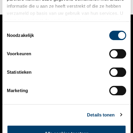
informatie die u aan ze heeft verstrekt of die ze hebben
verzameld op basis van uw gebruik van hun services. U
gaat akkoord met de cookies en het
privacystatement
als u onze website blijft gebruiken.
Toestemmingsselectie
VERHALEN
Noodzakelijk
NIEUWS
Voorkeuren
KALENDER
THEMA’S
Statistieken
ACTIVITEITEN
Marketing
VIDEO’S
OVER ONS
Details tonen
CONTACT