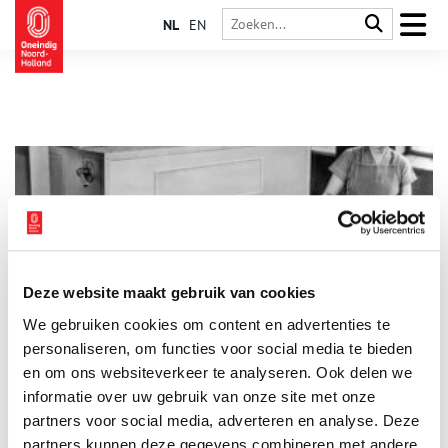
NL
EN
Deze website maakt gebruik van cookies
Hoe maakte Verkade zijn beroemde koekjes en chocola?
We gebruiken cookies om content en advertenties te
Toen Ericus Verkade in 1886 de Verkadefabriek oprichtte, wist
hij niet dat zijn familiebedrijf ooit bekend zou komen te staan
personaliseren, om functies voor social media te bieden
om de heerlijke koekjes en chocolade. De fabriek maakte
en om ons websiteverkeer te analyseren. Ook delen we
aanvankelijk slechts brood, beschuit en ontbijtkoek, maar daar
informatie over uw gebruik van onze site met onze
zou gauw verandering in komen. Hoe konden de biscuitjes en
chocoladerepen van Verkade tot zo’n begrip uitgroeien? En
partners voor social media, adverteren en analyse. Deze
misschien nog wel belangrijker: hoe werden ze eigenlijk
partners kunnen deze gegevens combineren met andere