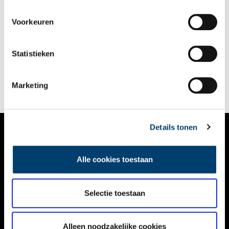
Van Antenne tot Zonnestraal
Voorkeuren
Een expositie in de schatkamer van Erfgoedhuis Hilversum.
0 min
Statistieken
Marketing
Details tonen
VERHALEN
Alle cookies toestaan
NIEUWS
KALENDER
Selectie toestaan
THEMA’S
Alleen noodzakelijke cookies
ACTIVITEITEN