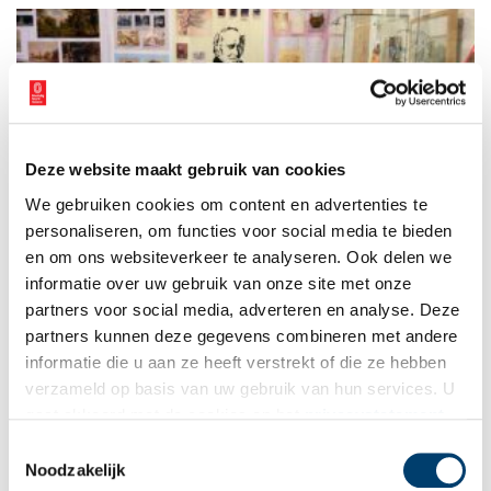
grafische geschiedenis aan bod met informatie over
Steendrukkerij de Jong en co. en de Koninklijke van Son
inktfabriek, beiden uit Hilversum.
Deze website maakt gebruik van cookies
Verlenging expositie Albertus Perk 50 jaar
We gebruiken cookies om content en advertenties te
De Hilversumse Historische Kring Albertus Perk bestaat 50 jaar
en ter gelegenheid van dit jubileum is er een expositie te zien
personaliseren, om functies voor social media te bieden
in het Erfgoedhuis Hilversum. Wegens succes is de expositie
en om ons websiteverkeer te analyseren. Ook delen we
nu met twee weken verlengd tot en met 15 november.
informatie over uw gebruik van onze site met onze
1 min
partners voor social media, adverteren en analyse. Deze
partners kunnen deze gegevens combineren met andere
informatie die u aan ze heeft verstrekt of die ze hebben
verzameld op basis van uw gebruik van hun services. U
gaat akkoord met de cookies en het
privacystatement
als u onze website blijft gebruiken.
Toestemmingsselectie
Noodzakelijk