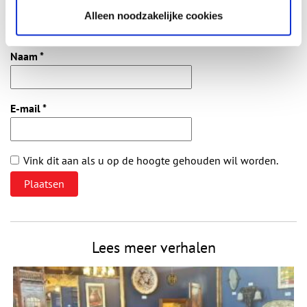
Alleen noodzakelijke cookies
Vereiste velden zijn gemarkeerd met *. Het e-mailadres wordt niet
gepubliceerd.
Naam
*
E-mail
*
Vink dit aan als u op de hoogte gehouden wil worden.
Lees meer verhalen