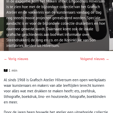
In de expositie 'Kom het Maken' in het Erfgoedhuis Hilversum
is te zien hoe met de bijzondere collectie van het Grafisch
Atelier en de vakkennis van de kunstenaars vandaag de dag
nog steeds mooie projecten gerealiseerd worden. Speciale
aandacht is er voor de bijzondere collectie drukletters en hoe
daarmee gewerkt wordt. Daarnaast komt ook de lokale
grafische geschiedenis aan bod met informatie over
Steendrukkerij de Jong en co. en de Koninklijke van Son
inktfabriek, beiden uit Hilversum.
← Vorig nieuws
Volgend nieuws →
1 min
Al sinds 1968 is Grafisch Atelier Hilversum een open werkplaats
waar kunstenaars en makers van alle leeftijden terecht kunnen
voor alles wat met drukken te maken heeft: ets, zeefdruk,
lithografie, boekdruk, lino- en houtsnede, fotografie, boekbinden
en meer.
Door de jaren heen bouwde het atelier een uitgebreide collectie