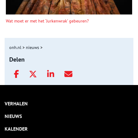
Wat moet er met het ‘Jurkenwrak’ gebeuren?
onh.nl
>
nieuws
>
Delen
VERHALEN
NIEUWS
KALENDER