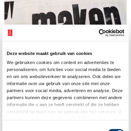
Deze website maakt gebruik van cookies
Kom het maken! Beeld: Elganan Jelsma.
We gebruiken cookies om content en advertenties te
De tentoonstelling is vanaf 13 mei t/m 1 augustus 2026 te zien in
personaliseren, om functies voor social media te bieden
het Erfgoedhuis Hilversum (locatie Bibliotheek Hilversum). Op
en om ons websiteverkeer te analyseren. Ook delen we
donderdag 28 mei om 19.00 uur vindt de opening plaats in de
informatie over uw gebruik van onze site met onze
schatkamer van Erfgoedhuis Hilversum. Roy Scholten geeft die
partners voor social media, adverteren en analyse. Deze
avond een toelichting bij de expositie tijdens het
Historisch Café
.
partners kunnen deze gegevens combineren met andere
Tekst:
Elganan Jelsma
informatie die u aan ze heeft verstrekt of die ze hebben
verzameld op basis van uw gebruik van hun services. U
Publicatiedatum: 19/05/2026
gaat akkoord met de cookies en het
privacystatement
als u onze website blijft gebruiken.
Toestemmingsselectie