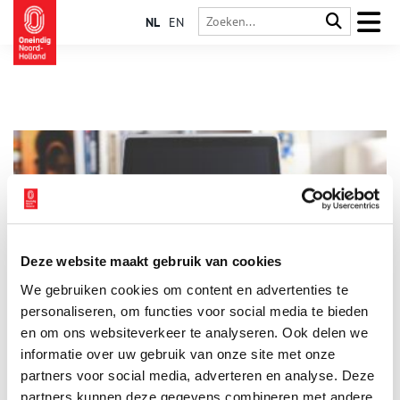
NL
EN
Deze website maakt gebruik van cookies
Terugblik op het ONH Erfgoed Matinee
We gebruiken cookies om content en advertenties te
Op 2 december vond het Erfgoedmatinee voor historische
verenigingen plaats, een initiatief van Oneindig Noord-
personaliseren, om functies voor social media te bieden
Holland in samenwerking met de Noord-Hollandse
en om ons websiteverkeer te analyseren. Ook delen we
erfgoedorganisaties MOOI Noord-Holland en NMF
informatie over uw gebruik van onze site met onze
2 min
Erfgoedadvies. Onderwerpen zoals de Omgevingswet, het
digitaliseren van de collectie en hoe je je onmisbaar maakt als
partners voor social media, adverteren en analyse. Deze
historische vereniging kwamen aan bod. Kijk hier de online
partners kunnen deze gegevens combineren met andere