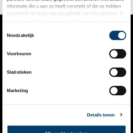
webinar terug.
informatie die u aan ze heeft verstrekt of die ze hebben
verzameld op basis van uw gebruik van hun services. U
gaat akkoord met de cookies en het
privacystatement
als u onze website blijft gebruiken.
Toestemmingsselectie
VERHALEN
Noodzakelijk
NIEUWS
Voorkeuren
KALENDER
THEMA’S
Statistieken
ACTIVITEITEN
Marketing
VIDEO’S
OVER ONS
Details tonen
CONTACT