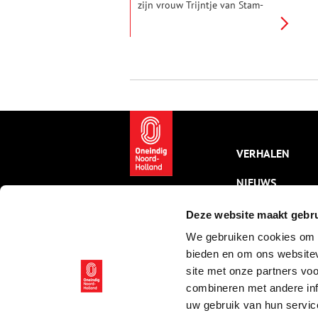
zijn vrouw Trijntje van Stam-
Jansen onderdak aan joodse
onderduikers. Onder de
schuilnaam Cor van de Meer
coördineerde hij het verzet in
Haarlemmermeer en omstreken.
Na de oorlog werd hij er zelfs
burgemeester.
VERHALEN
NIEUWS
KALENDER
Deze website maakt gebru
We gebruiken cookies om c
THEMA’S
bieden en om ons websitev
ACTIVITEITEN
site met onze partners vo
combineren met andere inf
VIDEO’S
uw gebruik van hun servic