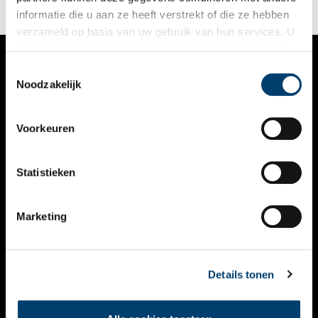
informatie die u aan ze heeft verstrekt of die ze hebben
verzameld op basis van uw gebruik van hun services. U
gaat akkoord met de cookies en het
privacystatement
als u onze website blijft gebruiken.
Toestemmingsselectie
VERHALEN
Noodzakelijk
NIEUWS
Voorkeuren
KALENDER
THEMA’S
Statistieken
ACTIVITEITEN
Marketing
VIDEO’S
OVER ONS
Details tonen
CONTACT