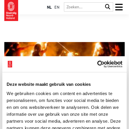
NL
EN
Deze website maakt gebruik van cookies
De heidense oorsprong van onze feestdagen
We gebruiken cookies om content en advertenties te
Onze christelijke feestdagen mogen dan vanzelfsprekend
lijken, hun oorsprong is eigenlijk ouder dan je denkt. Haast
personaliseren, om functies voor social media te bieden
alle feesten en hun symbolen, van de vrolijke paashaas tot de
en om ons websiteverkeer te analyseren. Ook delen we
gezellige kerstboom, zijn namelijk ontstaan uit heidense
informatie over uw gebruik van onze site met onze
(offer)feesten. De kerk was er alleen érg goed in om deze
bestaande feesten een christelijk tintje te geven.
partners voor social media, adverteren en analyse. Deze
partners kunnen deze gegevens combineren met andere