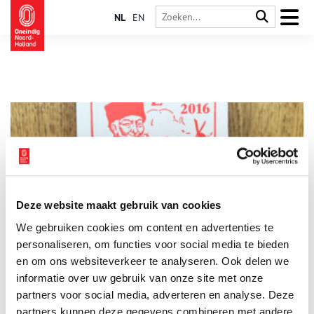
NL
EN
Deze website maakt gebruik van cookies
De Enkhuizer Almanak: volksencyclopedie op zakformaat
We gebruiken cookies om content en advertenties te
Als je de Enkhuizer Almanak openslaat vind je al snel
‘deskundige raadgevingen en wetenswaardigheden die het
personaliseren, om functies voor social media te bieden
leven gemakkelijk maken’. Handig! Zo’n klein oranje boekje van
en om ons websiteverkeer te analyseren. Ook delen we
ruim vier eeuwen oud.
informatie over uw gebruik van onze site met onze
partners voor social media, adverteren en analyse. Deze
partners kunnen deze gegevens combineren met andere