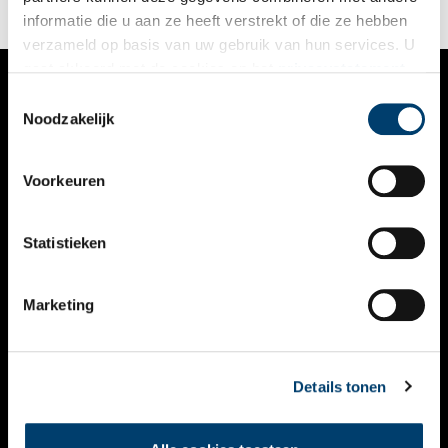
informatie die u aan ze heeft verstrekt of die ze hebben
verzameld op basis van uw gebruik van hun services. U
gaat akkoord met de cookies en het
privacystatement
als u onze website blijft gebruiken.
Toestemmingsselectie
VERHALEN
Noodzakelijk
NIEUWS
Voorkeuren
KALENDER
THEMA’S
Statistieken
ACTIVITEITEN
Marketing
VIDEO’S
OVER ONS
Details tonen
CONTACT