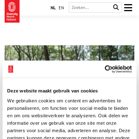
NL
EN
Deze website maakt gebruik van cookies
De Hoge Berg en het Doolhof op Texel
We gebruiken cookies om content en advertenties te
Duidelijk zichtbaar in het landschap vormt de Hoge Berg een
markant aandenken aan de ijstijd. Deze tot 15 meter hoge
personaliseren, om functies voor social media te bieden
glooiing is geen zandduin, maar een stuwwal van keileem. De
en om ons websiteverkeer te analyseren. Ook delen we
glooiing strekt van Oost tot Den Hoorn. Door ingrijpen van de
informatie over uw gebruik van onze site met onze
mens is een bijzonder cultuurlandschap ontstaan:
schapenweiden omzoomd door tuinwallen, schapenboeten en
partners voor social media, adverteren en analyse. Deze
drinkkolken.
partners kunnen deze gegevens combineren met andere