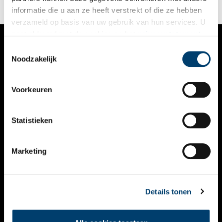
informatie die u aan ze heeft verstrekt of die ze hebben
verzameld op basis van uw gebruik van hun services. U
gaat akkoord met de cookies en het
privacystatement
als u onze website blijft gebruiken.
Toestemmingsselectie
VERHALEN
Noodzakelijk
NIEUWS
Voorkeuren
KALENDER
THEMA’S
Statistieken
ACTIVITEITEN
Marketing
VIDEO’S
OVER ONS
Details tonen
CONTACT