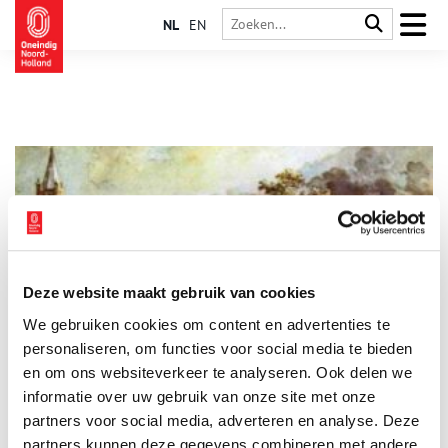
NL
EN
Deze website maakt gebruik van cookies
Purmerend ingekwartierd
We gebruiken cookies om content en advertenties te
Na ruim vier jaar bezetting door het Frans-Nederlands leger
vallen in 1799 Engels-Russische troepen de Noordkop van
personaliseren, om functies voor social media te bieden
Noord-Holland binnen. Dit 35.000 man sterke invasieleger
en om ons websiteverkeer te analyseren. Ook delen we
staat onder aanvoering van de Schotse generaal Abercrombie
informatie over uw gebruik van onze site met onze
en zijn Russische collega Hermann. Ondanks de vele verliezen
rukt het leger op naar het zuiden, dieper Noord-Holland in. Het
partners voor social media, adverteren en analyse. Deze
Frans-Nederlandse leger neemt haar intrek in Purmerend.
partners kunnen deze gegevens combineren met andere