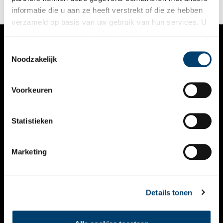
informatie die u aan ze heeft verstrekt of die ze hebben
verzameld op basis van uw gebruik van hun services. U
gaat akkoord met de cookies en het
privacystatement
als u onze website blijft gebruiken.
Toestemmingsselectie
VERHALEN
Noodzakelijk
NIEUWS
Voorkeuren
KALENDER
THEMA’S
Statistieken
ACTIVITEITEN
Marketing
VIDEO’S
OVER ONS
Details tonen
CONTACT