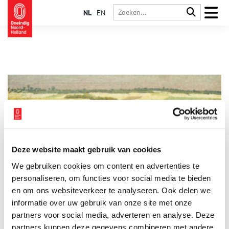
NL
EN
Deze website maakt gebruik van cookies
De natuur lonkt: kunstenaars in het Gooi
We gebruiken cookies om content en advertenties te
Aan het eind van de negentiende eeuw richten steeds meer
kunstenaars hun aandacht op de natuur. Ze ontvluchten de
personaliseren, om functies voor social media te bieden
groeiende steden met hun moderne industrie en trekken naar
en om ons websiteverkeer te analyseren. Ook delen we
het Gooise platteland om daar idyllische landschappen en
informatie over uw gebruik van onze site met onze
pittoreske dorpsgezichten vast te leggen. In
kunstenaarsdorpen als Laren en Blaricum raken ze
partners voor social media, adverteren en analyse. Deze
geïnspireerd door zowel de schoonheid van de omgeving als
partners kunnen deze gegevens combineren met andere