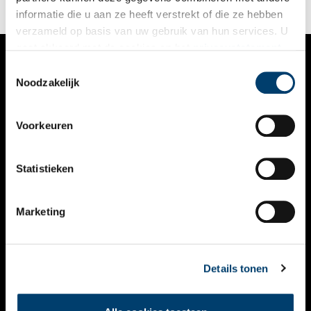
het eenvoudige leven van de boerenbevolking.
informatie die u aan ze heeft verstrekt of die ze hebben
verzameld op basis van uw gebruik van hun services. U
gaat akkoord met de cookies en het
privacystatement
als u onze website blijft gebruiken.
Toestemmingsselectie
VERHALEN
Noodzakelijk
NIEUWS
Voorkeuren
KALENDER
THEMA’S
Statistieken
ACTIVITEITEN
Marketing
VIDEO’S
OVER ONS
Details tonen
CONTACT