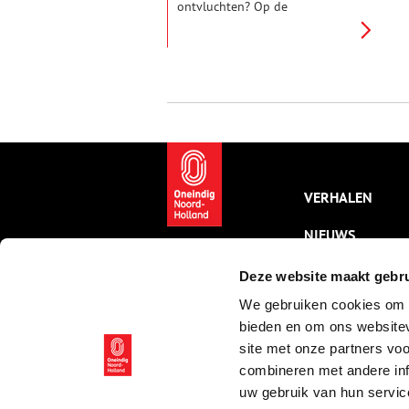
ontvluchten? Op de
Diemerzeedijk verwaaien de
duizelende aerosolen vast
razendsnel. Loop, fiets – of ga in
gedachten – mee met
Rembrandt richting
Diemerzeedijk. Even lekker
uitwaaien.
VERHALEN
NIEUWS
KALENDER
Deze website maakt gebru
We gebruiken cookies om c
THEMA’S
bieden en om ons websitev
ACTIVITEITEN
site met onze partners vo
combineren met andere inf
VIDEO’S
uw gebruik van hun servic