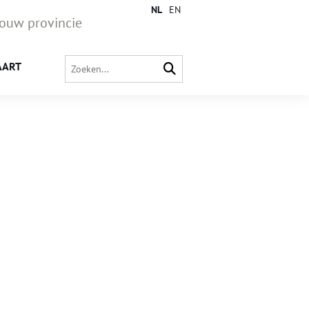
NL
EN
jouw provincie
AART