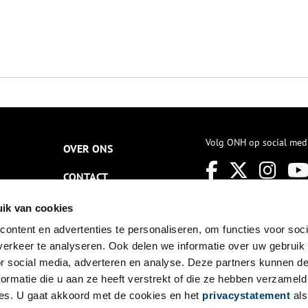
Volg ONH op social med
OVER ONS
CONTACT
NIEUWSBRIEF
ik van cookies
ontent en advertenties te personaliseren, om functies voor soci
DISCLAIMER
erkeer te analyseren. Ook delen we informatie over uw gebruik
PRIVACY
or social media, adverteren en analyse. Deze partners kunnen 
ormatie die u aan ze heeft verstrekt of die ze hebben verzameld
TOEGANKELIJKHEID
es. U gaat akkoord met de cookies en het
privacystatement
als