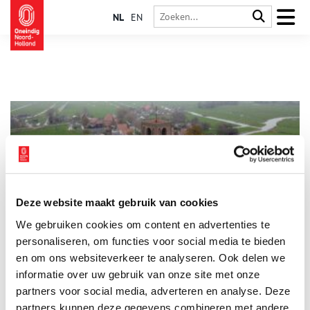
NL
EN
Deze website maakt gebruik van cookies
Het reuzenschip en de stompe torens van de Zuiderzee
We gebruiken cookies om content en advertenties te
Er zijn verhalen die zo wonderlijk zijn dat niemand ze echt
gelooft, maar die toch eeuwenlang worden doorverteld. Een
personaliseren, om functies voor social media te bieden
van die verhalen is dat van het schip van Ternuten, beter
en om ons websiteverkeer te analyseren. Ook delen we
bekend als ‘De Almacht’. Een schip zó onvoorstelbaar groot, dat
informatie over uw gebruik van onze site met onze
het de grenzen van de zee, de logica en de fantasie tartte. Het
verhaal werd in 1940 opgetekend door de Groningse
partners voor social media, adverteren en analyse. Deze
volkskundige Kornelis ter Laan (1871-1963), maar zijn wortels
partners kunnen deze gegevens combineren met andere