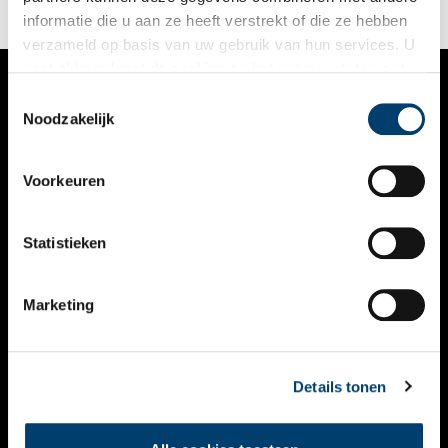
reiken veel verder dan het kleine Nederland.
informatie die u aan ze heeft verstrekt of die ze hebben
verzameld op basis van uw gebruik van hun services. U
gaat akkoord met de cookies en het
privacystatement
als u onze website blijft gebruiken.
Toestemmingsselectie
VERHALEN
Noodzakelijk
NIEUWS
Voorkeuren
KALENDER
THEMA’S
Statistieken
ACTIVITEITEN
Marketing
VIDEO’S
OVER ONS
Details tonen
CONTACT