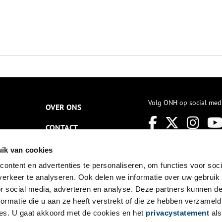
Volg ONH op social med
OVER ONS
CONTACT
NIEUWSBRIEF
ik van cookies
ontent en advertenties te personaliseren, om functies voor soci
DISCLAIMER
erkeer te analyseren. Ook delen we informatie over uw gebruik
PRIVACY
or social media, adverteren en analyse. Deze partners kunnen 
ormatie die u aan ze heeft verstrekt of die ze hebben verzameld
TOEGANKELIJKHEID
es. U gaat akkoord met de cookies en het
privacystatement
als