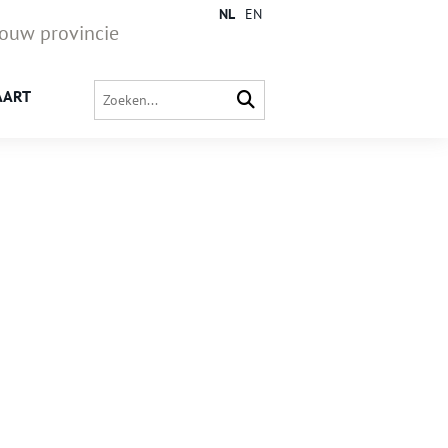
NL
EN
jouw provincie
AART