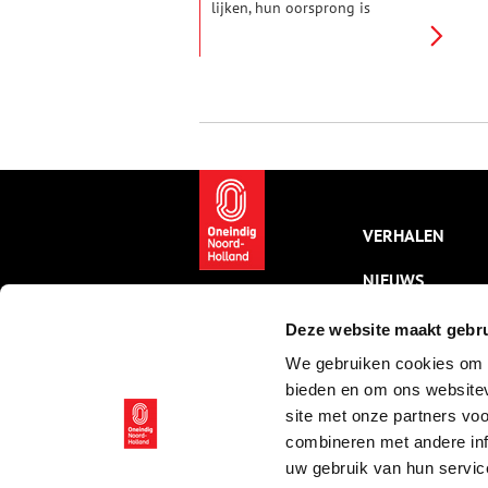
lijken, hun oorsprong is
eigenlijk ouder dan je denkt.
Haast alle feesten en hun
symbolen, van de vrolijke
paashaas tot de gezellige
kerstboom, zijn namelijk
ontstaan uit heidense
(offer)feesten. De kerk was er
alleen érg goed in om deze
bestaande feesten een
christelijk tintje te geven.
VERHALEN
NIEUWS
KALENDER
Deze website maakt gebru
We gebruiken cookies om c
THEMA’S
bieden en om ons websitev
ACTIVITEITEN
site met onze partners vo
combineren met andere inf
VIDEO’S
uw gebruik van hun servic