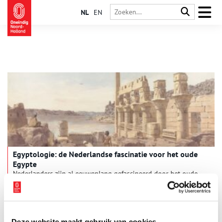
NL
EN
Egyptologie: de Nederlandse fascinatie voor het oude
Egypte
Nederlanders zijn al eeuwenlang gefascineerd door het oude
Egypte. De indrukwekkende piramides, mysterieuze
koningsgraven en het raadselachtige hiërogliefenschrift
spraken ook vroeger al erg tot de verbeelding. In de
zeventiende en achttiende eeuw verzamelden liefhebbers
daarom beeldjes en artefacten voor hun rariteitenkabinetten.
Deze website maakt gebruik van cookies