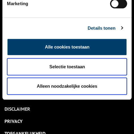
NIEUWS
Marketing
KALENDER
THEMA’S
Details tonen
ACTIVITEITEN
Alle cookies toestaan
VIDEO’S
Selectie toestaan
OVER ONS
CONTACT
Alleen noodzakelijke cookies
NIEUWSBRIEF
DISCLAIMER
PRIVACY
TOEGANKELIJKHEID