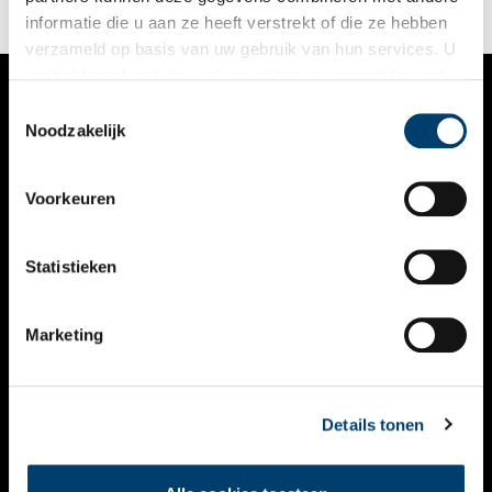
informatie die u aan ze heeft verstrekt of die ze hebben
verzameld op basis van uw gebruik van hun services. U
gaat akkoord met de cookies en het
privacystatement
als u onze website blijft gebruiken.
Toestemmingsselectie
VERHALEN
Noodzakelijk
NIEUWS
Voorkeuren
KALENDER
THEMA’S
Statistieken
ACTIVITEITEN
Marketing
VIDEO’S
OVER ONS
Details tonen
CONTACT