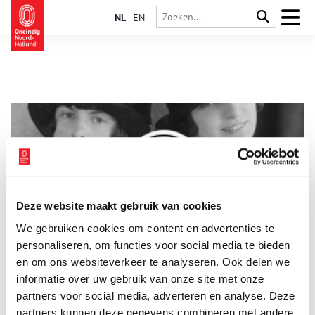
NL
EN
Deze website maakt gebruik van cookies
100 jaar Historische Vereniging Alkmaar
We gebruiken cookies om content en advertenties te
Dit jaar bestaat de Historische Vereniging Alkmaar honderd
jaar. Honderd jaar, dat is nogal wat. Een goede reden om even
personaliseren, om functies voor social media te bieden
stil te staan en naar de toekomst te kijken. Want er is in
en om ons websiteverkeer te analyseren. Ook delen we
honderd jaar het een en ander veranderd. Voorzitter Ruud
informatie over uw gebruik van onze site met onze
2 min
Roemer blikt terug en vertelt over de nieuwe plannen.
partners voor social media, adverteren en analyse. Deze
partners kunnen deze gegevens combineren met andere