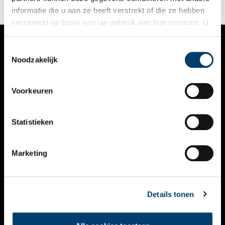
informatie die u aan ze heeft verstrekt of die ze hebben
verzameld op basis van uw gebruik van hun services. U
gaat akkoord met de cookies en het
privacystatement
als u onze website blijft gebruiken.
Toestemmingsselectie
VERHALEN
Noodzakelijk
NIEUWS
Voorkeuren
KALENDER
THEMA’S
Statistieken
ACTIVITEITEN
Marketing
VIDEO’S
OVER ONS
Details tonen
CONTACT