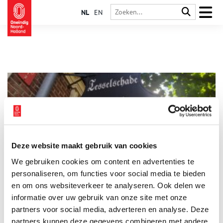
NL
EN
Deze website maakt gebruik van cookies
Tesselschade kijkt al 150 jaar om naar de ander
We gebruiken cookies om content en advertenties te
Menig Haarlemmer kent Tesselschade alleen van de
handwerkwinkel aan de Grote Houtstraat. De winkel, met
personaliseren, om functies voor social media te bieden
ouderwets ijzeren uithangbord boven de onopvallende
en om ons websiteverkeer te analyseren. Ook delen we
etalage, is al bijna even oud als de vereniging zelf. Sinds 1871
informatie over uw gebruik van onze site met onze
ondersteunt Tesselschade vrouwen bij het zelfstandig werken
en studeren. De oudste vrouwenvereniging van Nederland
partners voor social media, adverteren en analyse. Deze
maakt daarbij geen onderscheid, maar gunt ‘Elck syn waerom’.
partners kunnen deze gegevens combineren met andere