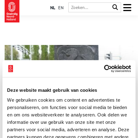
NL
EN
Deze website maakt gebruik van cookies
Grenspalen herinneren aan grensconflicten
We gebruiken cookies om content en advertenties te
Gevochten is er bij Blaricum en Eemnes tussen troepen van de
bisschop van Utrecht en die van de graaf van Holland. Wie
personaliseren, om functies voor social media te bieden
mocht de veengronden tussen het Gooi en het riviertje de Eem
en om ons websiteverkeer te analyseren. Ook delen we
ontginnen? Na veel gedoe viel midden 14e eeuw het besluit
informatie over uw gebruik van onze site met onze
een paal te slaan die de grens zou aangeven. Een paal met
daarop de Hollandse leeuw. Een Leeuwenpaal dus.
partners voor social media, adverteren en analyse. Deze
partners kunnen deze gegevens combineren met andere