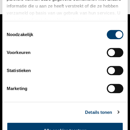
informatie die u aan ze heeft verstrekt of die ze hebben
verzameld op basis van uw gebruik van hun services. U
gaat akkoord met de cookies en het
privacystatement
als u onze website blijft gebruiken.
Toestemmingsselectie
VERHALEN
Noodzakelijk
NIEUWS
Voorkeuren
KALENDER
THEMA’S
Statistieken
ACTIVITEITEN
Marketing
VIDEO’S
OVER ONS
Details tonen
CONTACT