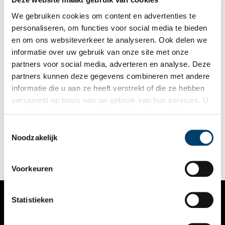
We gebruiken cookies om content en advertenties te
personaliseren, om functies voor social media te bieden
en om ons websiteverkeer te analyseren. Ook delen we
informatie over uw gebruik van onze site met onze
partners voor social media, adverteren en analyse. Deze
partners kunnen deze gegevens combineren met andere
De ware liefde van Anna Singer
informatie die u aan ze heeft verstrekt of die ze hebben
Anna Brugh trouwde in 1895 met de welgestelde Amerikaan
verzameld op basis van uw gebruik van hun services. U
William Singer. Samen met zijn beste vriend Martin Borgord
gaat akkoord met de cookies en het
privacystatement
reisden ze de wereld rond. Ze woonden in Pittsburgh
(Amerika), Parijs, Laren, Olden en Dalheim (Noorwegen). Anna
als u onze website blijft gebruiken.
Toestemmingsselectie
was het gelukkigst in hun villa De Wilde Zwanen in Laren,
Noodzakelijk
William daarentegen in de natuur in Noorwegen. En Martin?
Die stond ertussen in.
Voorkeuren
Statistieken
VERHALEN