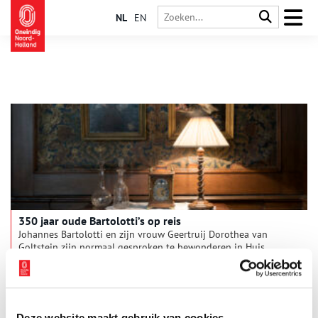
NL
EN
350 jaar oude Bartolotti’s op reis
Johannes Bartolotti en zijn vrouw Geertruij Dorothea van
Goltstein zijn normaal gesproken te bewonderen in Huis
Bartolotti. Onlangs hebben ze echter een bijzondere reis
gemaakt naar Washington, waar ze vanaf 26 september te zien
1 min
zijn op de tentoonstelling Women Artists from Antwerp to
Amsterdam, 1600–1750 in het National Museum of Women in
the Arts.
Deze website maakt gebruik van cookies