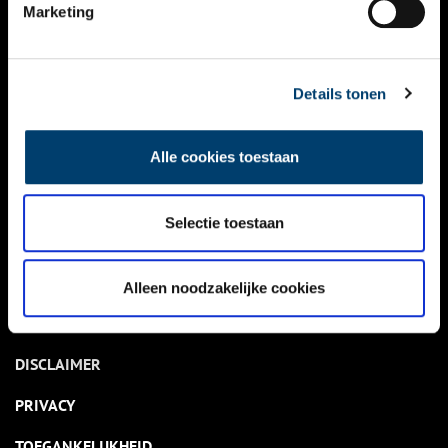
NIEUWS
Marketing
KALENDER
THEMA’S
Details tonen
ACTIVITEITEN
Alle cookies toestaan
VIDEO’S
Selectie toestaan
OVER ONS
CONTACT
Alleen noodzakelijke cookies
NIEUWSBRIEF
DISCLAIMER
PRIVACY
TOEGANKELIJKHEID