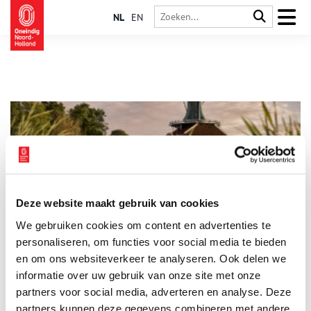
NL
EN
Deze website maakt gebruik van cookies
Mosterdmolen De Huisman
We gebruiken cookies om content en advertenties te
Mosterdmolen De Huisman maakt sinds hele lange tijd de
echte Zaanse mosterd. De mosterd wordt in emmers met
personaliseren, om functies voor social media te bieden
verschillende inhoudsmaten – natuurlijk mét de iconische
en om ons websiteverkeer te analyseren. Ook delen we
molen van de Zaanse Schans erop – geleverd aan fabrikanten,
informatie over uw gebruik van onze site met onze
horeca en groothandel.
partners voor social media, adverteren en analyse. Deze
partners kunnen deze gegevens combineren met andere