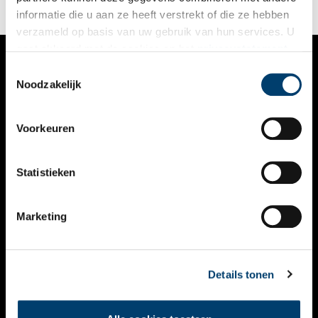
informatie die u aan ze heeft verstrekt of die ze hebben
verzameld op basis van uw gebruik van hun services. U
gaat akkoord met de cookies en het
privacystatement
als u onze website blijft gebruiken.
Toestemmingsselectie
VERHALEN
Noodzakelijk
NIEUWS
Voorkeuren
KALENDER
THEMA’S
Statistieken
ACTIVITEITEN
Marketing
VIDEO’S
OVER ONS
Details tonen
CONTACT