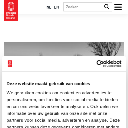
NL
EN
Deze website maakt gebruik van cookies
Expositie over ‘umheimliche’ bunkers in Kennemerduinen
We gebruiken cookies om content en advertenties te
Fotograaf Bob Wielaard uit Heemstede vindt het helemaal niet
erg als je zijn foto’s van bunkers in de Kennemerduinen
personaliseren, om functies voor social media te bieden
‘unheimlich’ noemt. Op zijn foto’s zien deze ‘fremdkörpers’ er
en om ons websiteverkeer te analyseren. Ook delen we
vaak donker en duister uit.
informatie over uw gebruik van onze site met onze
partners voor social media, adverteren en analyse. Deze
partners kunnen deze gegevens combineren met andere