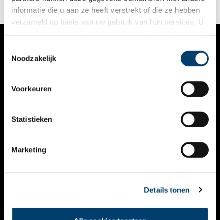
informatie die u aan ze heeft verstrekt of die ze hebben
verzameld op basis van uw gebruik van hun services. U
gaat akkoord met de cookies en het
privacystatement
als u onze website blijft gebruiken.
Toestemmingsselectie
VERHALEN
Noodzakelijk
NIEUWS
Voorkeuren
KALENDER
THEMA’S
Statistieken
ACTIVITEITEN
Marketing
VIDEO’S
OVER ONS
Details tonen
CONTACT