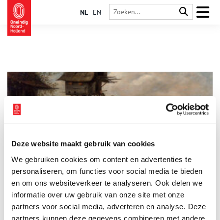
NL
EN
Deze website maakt gebruik van cookies
De duif: delicatesse of vliegende rat?
We gebruiken cookies om content en advertenties te
De meeste stadsbewoners kennen de duif als een irritant,
veelal viezig en lichtelijk toegetakeld dier dat auto’s
personaliseren, om functies voor social media te bieden
onderschijt. Als ‘vliegende ratten’ proberen ze eten op de
en om ons websiteverkeer te analyseren. Ook delen we
markt af te pakken. Slechts een enkele toerist staat ze nog
informatie over uw gebruik van onze site met onze
enthousiast te voeren. Hoe anders was dat in de
middeleeuwen! Toen alleen de kasteelheer het recht had om
partners voor social media, adverteren en analyse. Deze
duiven te houden. Een lekkernij voor in de karige
partners kunnen deze gegevens combineren met andere