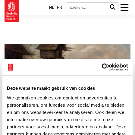
NL
EN
Deze website maakt gebruik van cookies
De duif: delicatesse of vliegende rat?
We gebruiken cookies om content en advertenties te
De meeste stadsbewoners kennen de duif als een irritant,
veelal viezig en lichtelijk toegetakeld dier dat auto’s
personaliseren, om functies voor social media te bieden
onderschijt. Als ‘vliegende ratten’ proberen ze eten op de
en om ons websiteverkeer te analyseren. Ook delen we
markt af te pakken. Slechts een enkele toerist staat ze nog
informatie over uw gebruik van onze site met onze
enthousiast te voeren. Hoe anders was dat in de
middeleeuwen! Toen alleen de kasteelheer het recht had om
partners voor social media, adverteren en analyse. Deze
duiven te houden. Een lekkernij voor in de karige
partners kunnen deze gegevens combineren met andere