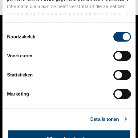
‘dieventaal’.
informatie die u aan ze heeft verstrekt of die ze hebben
verzameld op basis van uw gebruik van hun services. U
gaat akkoord met de cookies en het
privacystatement
als u onze website blijft gebruiken.
Toestemmingsselectie
VERHALEN
Noodzakelijk
NIEUWS
Voorkeuren
KALENDER
THEMA’S
Statistieken
ACTIVITEITEN
Marketing
VIDEO’S
OVER ONS
Details tonen
CONTACT