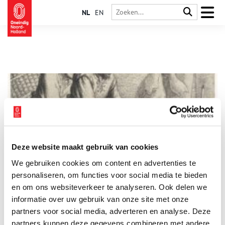
NL
EN
Deze website maakt gebruik van cookies
Duitsers waren eeuwenlang grootste groep immigranten
We gebruiken cookies om content en advertenties te
Over de invloed van het Zuid-Nederlands en het Jiddisch op
het Amsterdams en indirect het ‘ABN’ zijn dikke boeken en
personaliseren, om functies voor social media te bieden
duizenden artikelen geschreven. De invloed van het Duits
en om ons websiteverkeer te analyseren. Ook delen we
krijgt daarentegen verbazend weinig aandacht. Ook
informatie over uw gebruik van onze site met onze
onderbelicht is de geweldige omvang van de eeuwenlange
immigratiestroom vanuit het gebied dat nu Duitsland heet. De
partners voor social media, adverteren en analyse. Deze
Duitse woorden drongen deels door via het Bargoens, de
partners kunnen deze gegevens combineren met andere