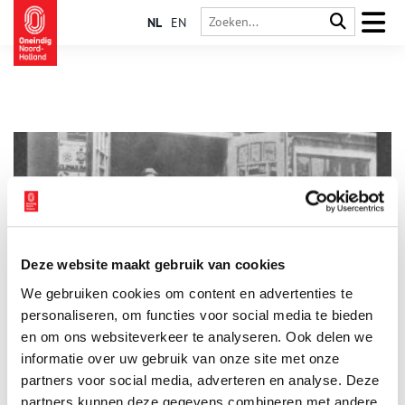
NL
EN
Deze website maakt gebruik van cookies
Duitse kroonprins als hoefsmid
We gebruiken cookies om content en advertenties te
Dat had kroonprins Wilhelm nooit gedacht. Dat hij als balling
op een afgelegen eiland in de Waddenzee hoefijzers zou
personaliseren, om functies voor social media te bieden
smeden. De playboy die in de Eerste Wereldoorlog liever
en om ons websiteverkeer te analyseren. Ook delen we
achter de dames aan zat dan zijn troepen aan te voeren. Bij
informatie over uw gebruik van onze site met onze
smid Luijt aan de Nieuwstraat in Hippolytushoef ging de
kroonprins in de leer. Uit verveling.
partners voor social media, adverteren en analyse. Deze
partners kunnen deze gegevens combineren met andere