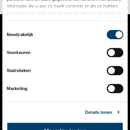
informatie die u aan ze heeft verstrekt of die ze hebben
verzameld op basis van uw gebruik van hun services. U
gaat akkoord met de cookies en het
privacystatement
als u onze website blijft gebruiken.
Toestemmingsselectie
VERHALEN
Noodzakelijk
NIEUWS
Voorkeuren
KALENDER
THEMA’S
Statistieken
ACTIVITEITEN
Marketing
VIDEO’S
OVER ONS
Details tonen
CONTACT