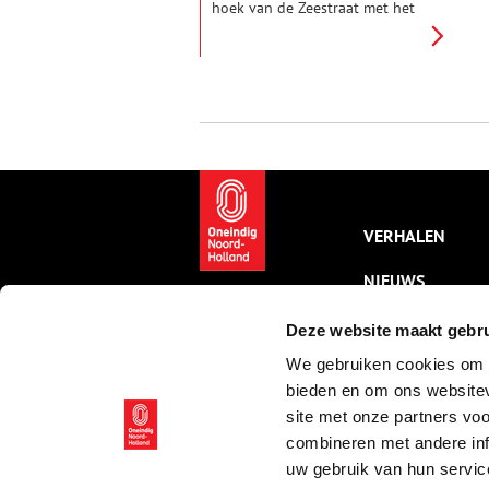
hoek van de Zeestraat met het
Harmonielaantje een laag
achttiende-eeuws gepleisterd
huisje. Aan de straat staat een
hek tussen twee bakstenen
pijlers met op de dekplaten de
letters DUYN WYCK. Het huis en
hek vormen samen met de naam
van de Duinwijklaan de
herinnering aan de buitenplaats
die hier ooit lag.
VERHALEN
NIEUWS
KALENDER
Deze website maakt gebru
We gebruiken cookies om c
THEMA’S
bieden en om ons websitev
ACTIVITEITEN
site met onze partners vo
combineren met andere inf
VIDEO’S
uw gebruik van hun servic