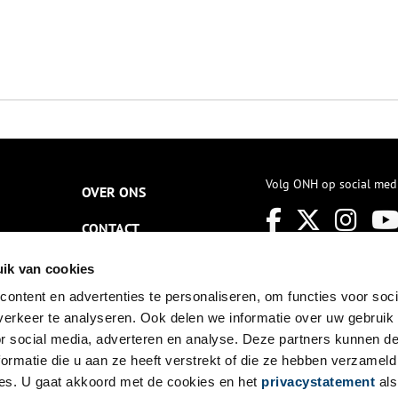
Volg ONH op social med
OVER ONS
CONTACT
NIEUWSBRIEF
ik van cookies
ontent en advertenties te personaliseren, om functies voor soci
DISCLAIMER
erkeer te analyseren. Ook delen we informatie over uw gebruik
PRIVACY
or social media, adverteren en analyse. Deze partners kunnen 
ormatie die u aan ze heeft verstrekt of die ze hebben verzameld
TOEGANKELIJKHEID
es. U gaat akkoord met de cookies en het
privacystatement
als