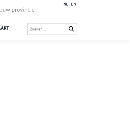
NL
EN
jouw provincie
AART