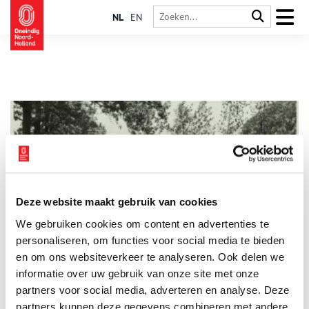
NL
EN
Deze website maakt gebruik van cookies
Duinvliet
We gebruiken cookies om content en advertenties te
Duinvliet: ooit een buitenplaats en nu resten alleen nog de
Duinvlietsweg, een rijksmonumentaal toegangshek en enkele
personaliseren, om functies voor social media te bieden
bijgebouwen. Duinvliet is een van de buitenplaatsen die de
en om ons websiteverkeer te analyseren. Ook delen we
tand des tijds niet heeft doorstaan.
informatie over uw gebruik van onze site met onze
partners voor social media, adverteren en analyse. Deze
partners kunnen deze gegevens combineren met andere