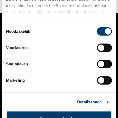
informatie die u aan ze heeft verstrekt of die ze hebben
verzameld op basis van uw gebruik van hun services. U
gaat akkoord met de cookies en het
privacystatement
als u onze website blijft gebruiken.
Toestemmingsselectie
VERHALEN
Noodzakelijk
NIEUWS
Voorkeuren
KALENDER
THEMA’S
Statistieken
ACTIVITEITEN
Marketing
VIDEO’S
OVER ONS
Details tonen
CONTACT