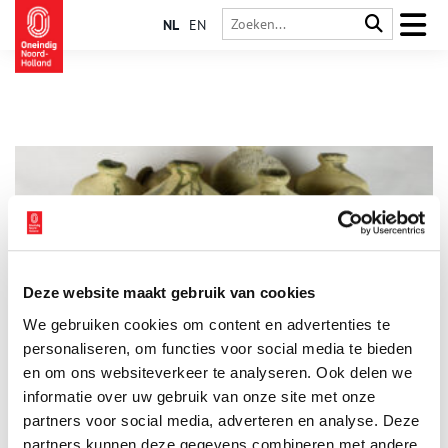
NL
EN
Deze website maakt gebruik van cookies
Het gele goud van het piskruikenwrak
We gebruiken cookies om content en advertenties te
Wat we tegenwoordig door de wc spoelen, was vroeger goud
waard. Menselijke urine werd gebruikt voor het wassen en
personaliseren, om functies voor social media te bieden
vilten van kleding en was daarmee eeuwenlang een onmisbaar
en om ons websiteverkeer te analyseren. Ook delen we
onderdeel van de textielindustrie. Het zogenaamde
informatie over uw gebruik van onze site met onze
‘piskruikenwrak’ voor de kust van Texel, dat ooit honderden
kruiken vol met urine bevatte, vormt het levende bewijs voor
partners voor social media, adverteren en analyse. Deze
deze geurige geschiedenis.
partners kunnen deze gegevens combineren met andere