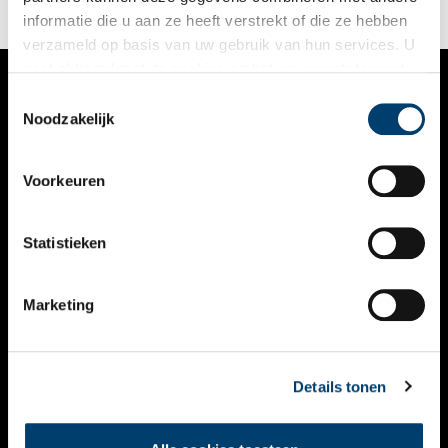
informatie die u aan ze heeft verstrekt of die ze hebben
verzameld op basis van uw gebruik van hun services. U
gaat akkoord met de cookies en het
privacystatement
als u onze website blijft gebruiken.
Toestemmingsselectie
VERHALEN
Noodzakelijk
NIEUWS
Voorkeuren
KALENDER
THEMA’S
Statistieken
ACTIVITEITEN
Marketing
VIDEO’S
OVER ONS
Details tonen
CONTACT