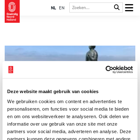
NL
EN
Deze website maakt gebruik van cookies
Het Derper Vraauwtje
We gebruiken cookies om content en advertenties te
Aan het strand in Egmond aan Zee is het in de zomer heerlijk
vertoeven. Wandelend op de boulevard langs de viskramen zie
personaliseren, om functies voor social media te bieden
je hoe het dorp al eeuwenlang verbonden is aan de visserij.
en om ons websiteverkeer te analyseren. Ook delen we
Dagjesmensen klimmen bij de vuurtoren de trap omhoog om
informatie over uw gebruik van onze site met onze
van het mooie uitzicht te genieten. Hier op de Vureboetsduin
staat een bijzonder bronzen beeld van een vissersvrouw: Het
partners voor social media, adverteren en analyse. Deze
Vraauwtje van Derper. Ze kijkt uit over de zee, die gaf en nam.
partners kunnen deze gegevens combineren met andere