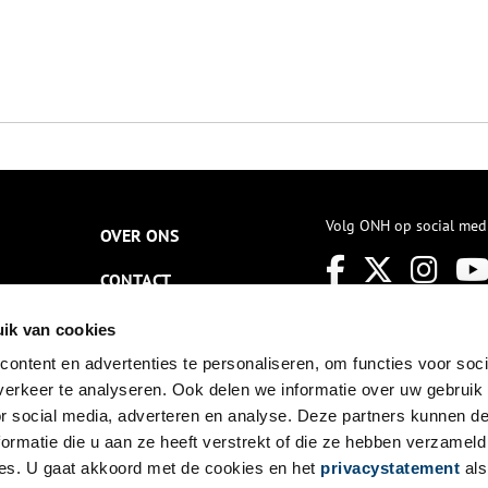
Volg ONH op social med
OVER ONS
CONTACT
NIEUWSBRIEF
ik van cookies
ontent en advertenties te personaliseren, om functies voor soci
DISCLAIMER
erkeer te analyseren. Ook delen we informatie over uw gebruik
PRIVACY
or social media, adverteren en analyse. Deze partners kunnen 
ormatie die u aan ze heeft verstrekt of die ze hebben verzameld
TOEGANKELIJKHEID
es. U gaat akkoord met de cookies en het
privacystatement
als