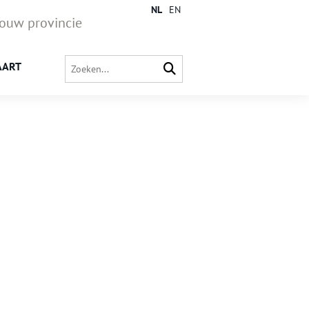
NL
EN
jouw provincie
AART