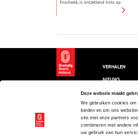
Enschedé, is ontzettend trots op
het erfgoed van zijn familie. Uit
alle historie en herinneringen
één topstuk kiezen is moeilijk,
dus besluit hij drie bijzondere
objecten eruit te lichten
waarmee hij zich persoonlijk
verbonden voelt.
VERHALEN
NIEUWS
KALENDER
Deze website maakt gebru
We gebruiken cookies om c
THEMA’S
bieden en om ons websitev
ACTIVITEITEN
site met onze partners vo
combineren met andere inf
VIDEO’S
uw gebruik van hun servic