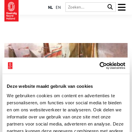
NL
EN
Deze website maakt gebruik van cookies
‘Sail 1697’ – een zeilspektakel voor Peter de Grote
We gebruiken cookies om content en advertenties te
De kop van Noord-Holland kijkt er al reikhalzend naar uit: het
grootscheepse zeilfeest Sail Den Helder. En ook 43 van de
personaliseren, om functies voor social media te bieden
grootste zeilschepen ter wereld staan al in de startblokken.
en om ons websiteverkeer te analyseren. Ook delen we
Tijdens de Marinedagen (29 juni-2 juli 2023) worden meer
informatie over uw gebruik van onze site met onze
dan 350.000 bezoekers verwacht, die zich kunnen vergapen
aan een race tussen ‘tall ships’, varend erfgoed,
partners voor social media, adverteren en analyse. Deze
marinedemonstraties en een optocht door de binnenstad. Ook
partners kunnen deze gegevens combineren met andere