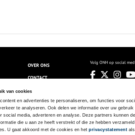
Volg ONH op social med
OVER ONS
CONTACT
NIEUWSBRIEF
ik van cookies
ontent en advertenties te personaliseren, om functies voor soci
DISCLAIMER
erkeer te analyseren. Ook delen we informatie over uw gebruik
PRIVACY
or social media, adverteren en analyse. Deze partners kunnen 
ormatie die u aan ze heeft verstrekt of die ze hebben verzameld
TOEGANKELIJKHEID
es. U gaat akkoord met de cookies en het
privacystatement
als