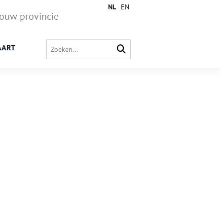
NL
EN
jouw provincie
AART