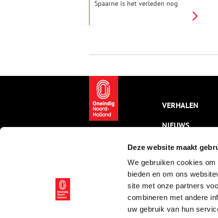
Spaarne is het verleden nog
goed te zien. Het ruige,
industriële gebouw was ooit
een leer- en drijfriemenfabriek,
die nationale bekendheid
genoot.
VERHALEN
NIEUWS
KALENDER
Deze website maakt gebru
We gebruiken cookies om c
THEMA’S
bieden en om ons websitev
ACTIVITEITEN
site met onze partners vo
combineren met andere inf
VIDEO’S
uw gebruik van hun servic