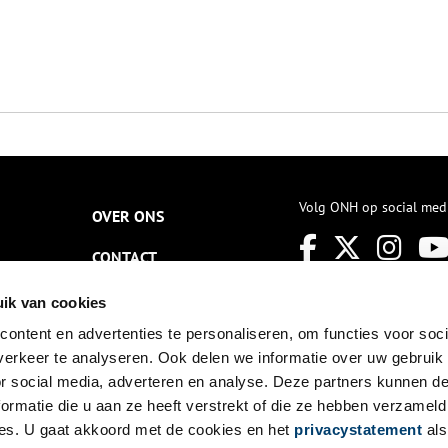
Volg ONH op social med
OVER ONS
CONTACT
NIEUWSBRIEF
ik van cookies
ontent en advertenties te personaliseren, om functies voor soci
DISCLAIMER
erkeer te analyseren. Ook delen we informatie over uw gebruik
PRIVACY
or social media, adverteren en analyse. Deze partners kunnen 
ormatie die u aan ze heeft verstrekt of die ze hebben verzameld
TOEGANKELIJKHEID
es. U gaat akkoord met de cookies en het
privacystatement
als