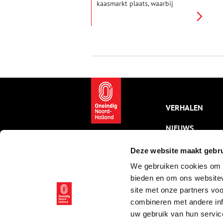
kaasmarkt plaats, waarbij
eeuwenlange tradities in ere
worden gehouden. Kaasdrager
Marco Koopman vertelt.
VERHALEN
NIEUWS
KALENDER
Deze website maakt gebru
We gebruiken cookies om c
THEMA’S
bieden en om ons websitev
ACTIVITEITEN
site met onze partners vo
combineren met andere inf
VIDEO’S
uw gebruik van hun servic