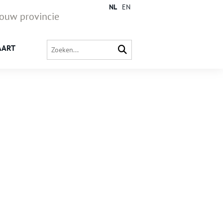
NL
EN
jouw provincie
AART