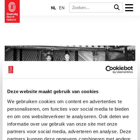
NL
EN
Deze website maakt gebruik van cookies
Royals in de schoolbanken: hoe een Javaanse kroonprins
We gebruiken cookies om content en advertenties te
op het lyceum in Haarlem belandde
personaliseren, om functies voor social media te bieden
Waar kom je tegenwoordig nog een prins in het wild tegen? In
de jaren 1930 was het antwoord: op het Gemeentelijk Lyceum
en om ons websiteverkeer te analyseren. Ook delen we
in Haarlem. Daar ging kroonprins Dorodjatun van Yogyakarta
informatie over uw gebruik van onze site met onze
naar de middelbare school. Haarlemmers kenden hem als
partners voor social media, adverteren en analyse. Deze
‘Sultan Henkie’.
partners kunnen deze gegevens combineren met andere