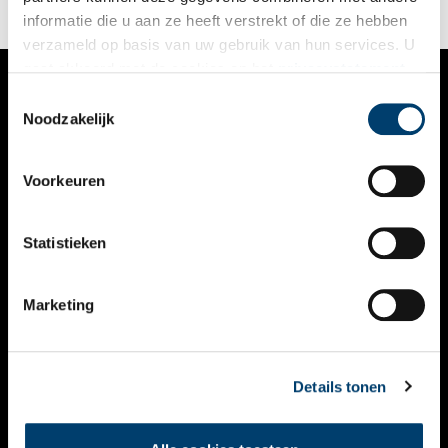
informatie die u aan ze heeft verstrekt of die ze hebben
verzameld op basis van uw gebruik van hun services. U
gaat akkoord met de cookies en het
privacystatement
als u onze website blijft gebruiken.
Toestemmingsselectie
VERHALEN
Noodzakelijk
NIEUWS
Voorkeuren
KALENDER
THEMA’S
Statistieken
ACTIVITEITEN
Marketing
VIDEO’S
OVER ONS
Details tonen
CONTACT