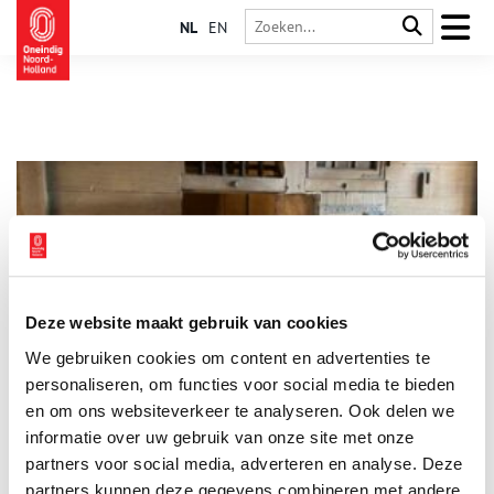
NL
EN
Deze website maakt gebruik van cookies
Misdadigers in Holland: deze straffen kreeg je in de
We gebruiken cookies om content en advertenties te
zeventiende eeuw
personaliseren, om functies voor social media te bieden
In de zeventiende eeuw werden misdadigers in Holland
allesbehalve zachtzinnig aangepakt. De meeste straffen werden
en om ons websiteverkeer te analyseren. Ook delen we
in het openbaar uitgevoerd als waarschuwing voor de burger.
informatie over uw gebruik van onze site met onze
De schepenen (rechters) konden hierbij kiezen uit
partners voor social media, adverteren en analyse. Deze
verschillende martel- en executiemethoden, waaronder
onthoofden, ophangen, wurgen, radbraken, geselen,
partners kunnen deze gegevens combineren met andere