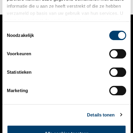
brandmerken en tepronkstelling.
informatie die u aan ze heeft verstrekt of die ze hebben
verzameld op basis van uw gebruik van hun services. U
gaat akkoord met de cookies en het
privacystatement
als u onze website blijft gebruiken.
Toestemmingsselectie
VERHALEN
Noodzakelijk
NIEUWS
Voorkeuren
KALENDER
THEMA’S
Statistieken
ACTIVITEITEN
Marketing
VIDEO’S
OVER ONS
Details tonen
CONTACT