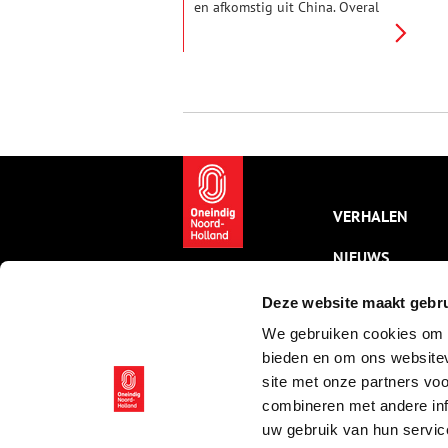
en afkomstig uit China. Overal
zitten batterijen in en zo’n
beetje alles maakt geluid en
geeft licht. Toch speelden
kinderen eeuwenlang met
handgemaakt speelgoed van
natuurlijke materialen. Tijdens
archeologische opgravingen
worden er regelmatig knikkers,
tollen, poppengoed, dobbel- en
dominostenen teruggevonden.
Zoals bij een opgraving van een
VERHALEN
beerput in Amsterdam, waar
zelfs een speelgoed veldkanon
NIEUWS
weer het licht zag.
KALENDER
Deze website maakt gebru
We gebruiken cookies om c
THEMA’S
bieden en om ons websitev
ACTIVITEITEN
site met onze partners vo
combineren met andere inf
VIDEO’S
uw gebruik van hun servic