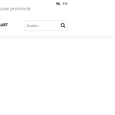
NL
EN
jouw provincie
AART