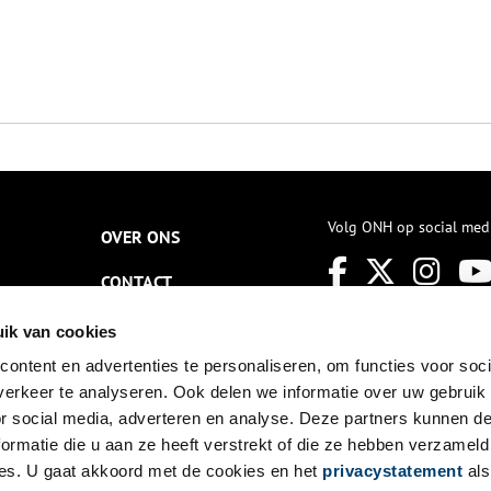
Volg ONH op social med
OVER ONS
CONTACT
NIEUWSBRIEF
ik van cookies
ontent en advertenties te personaliseren, om functies voor soci
DISCLAIMER
erkeer te analyseren. Ook delen we informatie over uw gebruik
PRIVACY
or social media, adverteren en analyse. Deze partners kunnen 
ormatie die u aan ze heeft verstrekt of die ze hebben verzameld
TOEGANKELIJKHEID
es. U gaat akkoord met de cookies en het
privacystatement
als