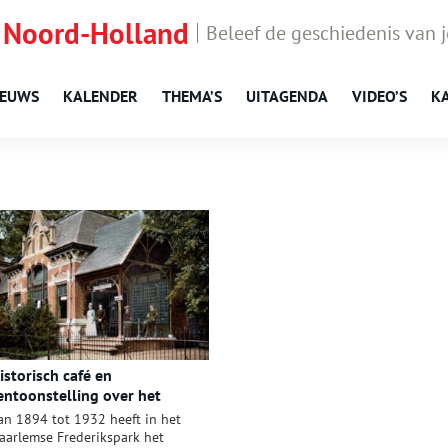
 Noord-Holland
Beleef de geschiedenis van 
IEUWS
KALENDER
THEMA’S
UITAGENDA
VIDEO’S
K
istorisch café en
entoonstelling over het
rongebouw in Haarlem
an 1894 tot 1932 heeft in het
aarlemse Frederikspark het