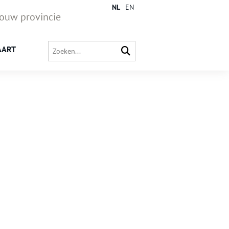
NL
EN
jouw provincie
AART