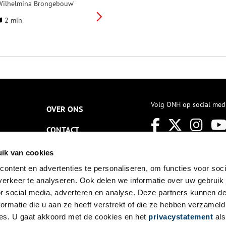
Wilhelmina Brongebouw’
estaan. Aanvankelijk als
2 min
uuroord met een badhuis en
rinkhal waarvoor het water
erd aangevoerd vanuit een
oevallig ontdekte bron in
ijfhuizen. Nadat rond 1900 de
atertoevoer werd afgesloten,
leef het brongebouw in
ebruik als cultureel centrum
oor concerten en
entoonstellingen. Het water
Volg ONH op social med
OVER ONS
erd ook in flesjes op de markt
ebracht als Hollandia-
CONTACT
ronwater. Van 31 januari tot 27
pril is in Verwey Museum
aarlem een kleine
NIEUWSBRIEF
ik van cookies
entoonstelling over het
aarlems Brongebouw te zien.
ontent en advertenties te personaliseren, om functies voor soci
DISCLAIMER
erkeer te analyseren. Ook delen we informatie over uw gebruik
PRIVACY
or social media, adverteren en analyse. Deze partners kunnen 
ormatie die u aan ze heeft verstrekt of die ze hebben verzameld
TOEGANKELIJKHEID
es. U gaat akkoord met de cookies en het
privacystatement
als