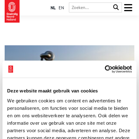
NL
EN
Deze website maakt gebruik van cookies
Amsterdam-Noord: van afvoerputje naar luxe woningen
We gebruiken cookies om content en advertenties te
aan het IJ
personaliseren, om functies voor social media te bieden
Nooddorpen, woonscholen, tuindorpen en luxe woonwijken,
het hoort allemaal bij de geschiedenis van Amsterdam-Noord,
en om ons websiteverkeer te analyseren. Ook delen we
waar inmiddels 100.000 mensen wonen. Pieter Roemer (68)
informatie over uw gebruik van onze site met onze
woont er en mag over zijn stadsdeel graag boekjes maken, die
partners voor social media, adverteren en analyse. Deze
hij in eigen beheer uitgeeft.
partners kunnen deze gegevens combineren met andere