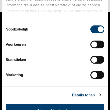
informatie die u aan ze heeft verstrekt of die ze hebben
verzameld op basis van uw gebruik van hun services. U
gaat akkoord met de cookies en het
privacystatement
als u onze website blijft gebruiken.
Toestemmingsselectie
VERHALEN
Noodzakelijk
NIEUWS
Voorkeuren
KALENDER
THEMA’S
Statistieken
ACTIVITEITEN
Marketing
VIDEO’S
OVER ONS
Details tonen
CONTACT