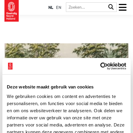
NL
EN
Deze website maakt gebruik van cookies
Frisse neus halen langs de Amstel: Van ’t Kalfje naar
We gebruiken cookies om content en advertenties te
Oostermeer
personaliseren, om functies voor social media te bieden
Even de spreekwoordelijke ‘frisse neus halen’ is er soms
noodgedwongen niet bij. Maar loop of fiets dan in gedachten
en om ons websiteverkeer te analyseren. Ook delen we
even mee met een mooi tochtje van de Berlagebrug in
informatie over uw gebruik van onze site met onze
Amsterdam naar de Bullewijk in Ouderkerk aan de Amstel.
partners voor social media, adverteren en analyse. Deze
Pakweg tien kilometer met verrassende verhalen. Deel 3: van ’t
Kalfje naar Oostermeer, langs buitenplaatsen als een plaatje.
partners kunnen deze gegevens combineren met andere