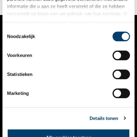
informatie die u aan ze heeft verstrekt of die ze hebben
verzameld op basis van uw gebruik van hun services. U
gaat akkoord met de cookies en het
privacystatement
als u onze website blijft gebruiken.
Toestemmingsselectie
VERHALEN
Noodzakelijk
NIEUWS
Voorkeuren
KALENDER
THEMA’S
Statistieken
ACTIVITEITEN
Marketing
VIDEO’S
OVER ONS
Details tonen
CONTACT