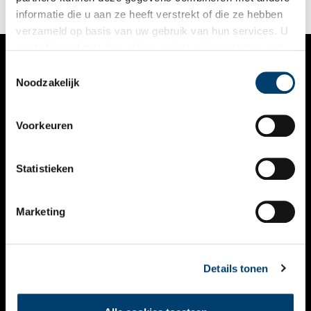
informatie die u aan ze heeft verstrekt of die ze hebben
verzameld op basis van uw gebruik van hun services. U
gaat akkoord met de cookies en het
privacystatement
als u onze website blijft gebruiken.
Toestemmingsselectie
VERHALEN
Noodzakelijk
NIEUWS
Voorkeuren
KALENDER
THEMA’S
Statistieken
ACTIVITEITEN
Marketing
VIDEO’S
OVER ONS
Details tonen
CONTACT