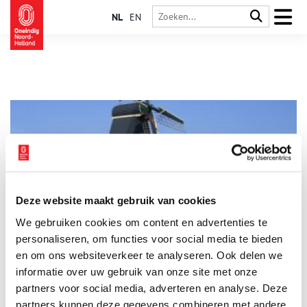
NL
EN
Deze website maakt gebruik van cookies
Het Juffertje: De eerste houtzaagmolen
We gebruiken cookies om content en advertenties te
Het is 1592 en de eerste tumultueuze jaren van de
Nederlandse Opstand zijn voorbij als Cornelis Cornelisz. van
personaliseren, om functies voor social media te bieden
Uitgeest, ook wel Krelis Lootjes genoemd, de houtzaagmolen
en om ons websiteverkeer te analyseren. Ook delen we
uitvindt.
informatie over uw gebruik van onze site met onze
partners voor social media, adverteren en analyse. Deze
partners kunnen deze gegevens combineren met andere