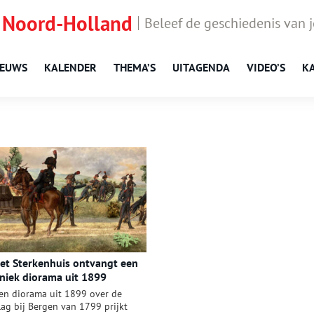
 Noord-Holland
Beleef de geschiedenis van 
IEUWS
KALENDER
THEMA’S
UITAGENDA
VIDEO’S
K
et Sterkenhuis ontvangt een
niek diorama uit 1899
en diorama uit 1899 over de
lag bij Bergen van 1799 prijkt