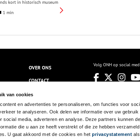
inds kort in historisch museum
et Sterkenhuis. Het diorama is
1 min
eschonken door het Korps
ijdende Artillerie en feestelijk
vergedragen op 19 september
l., de dag waarop deze strijd
ich 225 jaar geleden afspeelde.
Volg ONH op social med
OVER ONS
CONTACT
NIEUWSBRIEF
ik van cookies
ontent en advertenties te personaliseren, om functies voor soci
DISCLAIMER
erkeer te analyseren. Ook delen we informatie over uw gebruik
PRIVACY
or social media, adverteren en analyse. Deze partners kunnen 
ormatie die u aan ze heeft verstrekt of die ze hebben verzameld
TOEGANKELIJKHEID
es. U gaat akkoord met de cookies en het
privacystatement
als