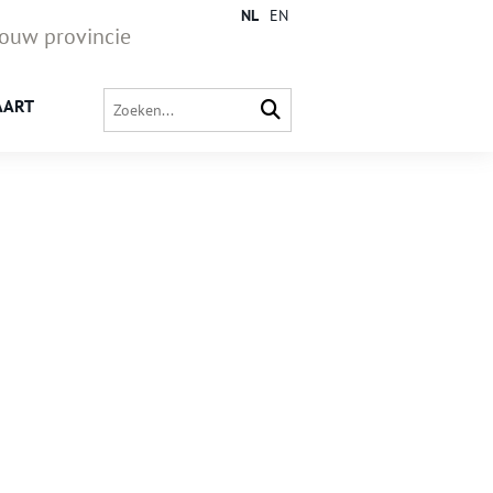
NL
EN
jouw provincie
AART