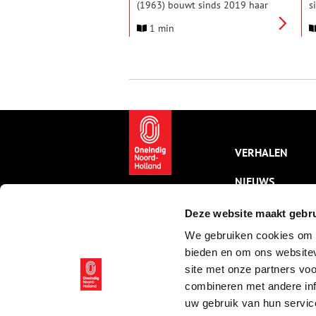
(1963) bouwt sinds 2019 haar
s
miniatuurwerelden in houten
H
1 min
laatjes en kistjes. Ze stelt deze
g
diorama’s samen vanuit haar
R
kleine woning in het Hofje van
o
Bakenes.
j
z
VERHALEN
NIEUWS
KALENDER
Deze website maakt gebru
We gebruiken cookies om c
THEMA’S
bieden en om ons websitev
ACTIVITEITEN
site met onze partners vo
combineren met andere inf
VIDEO’S
uw gebruik van hun servic