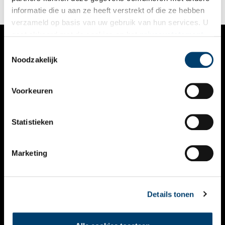
informatie die u aan ze heeft verstrekt of die ze hebben
verzameld op basis van uw gebruik van hun services. U
gaat akkoord met de cookies en het
privacystatement
als u onze website blijft gebruiken.
Toestemmingsselectie
VERHALEN
Noodzakelijk
NIEUWS
Voorkeuren
KALENDER
THEMA’S
Statistieken
ACTIVITEITEN
Marketing
VIDEO’S
OVER ONS
Details tonen
CONTACT