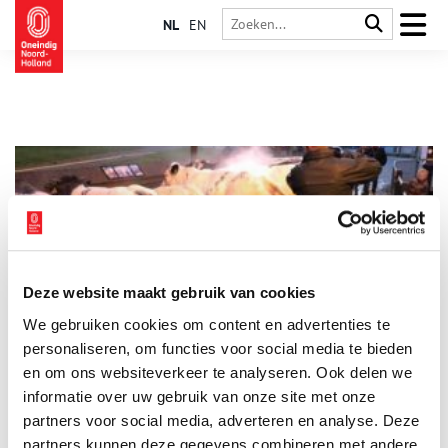
NL
EN
Deze website maakt gebruik van cookies
Dikbillen in Schagen
We gebruiken cookies om content en advertenties te
Paasvee in Schagen. Sinds 1893 een jaarlijks officieel
evenement waar mensen uit de wijde omtrek op af komen.
personaliseren, om functies voor social media te bieden
Centraal staat de veekeuring van dikbillen: enorme runderen
en om ons websiteverkeer te analyseren. Ook delen we
met veel en mals vlees. De slager met de beste dikbil verdient
informatie over uw gebruik van onze site met onze
eeuwige roem, wat daarna op de Markt uitgebreid gevierd
wordt. Waar komt dit vandaan en wat heeft het (nog) met
partners voor social media, adverteren en analyse. Deze
Pasen te maken?
partners kunnen deze gegevens combineren met andere