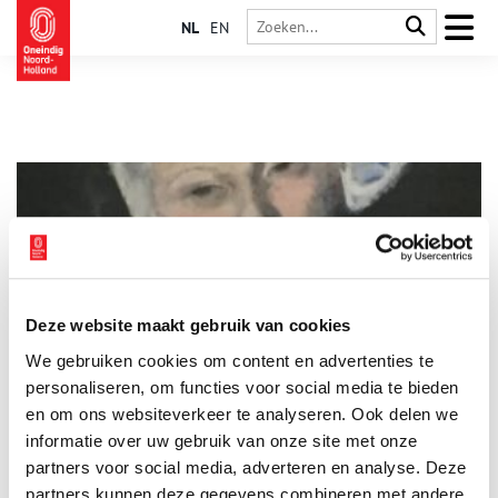
NL
EN
Deze website maakt gebruik van cookies
Picasso was hier!
We gebruiken cookies om content en advertenties te
In 1905, toen hij nog niet de internationaal befaamde
kunstenaar was die hij later zou worden, verbleef Picasso
personaliseren, om functies voor social media te bieden
enkele weken in onze regio. Hij tekende en schilderde in
en om ons websiteverkeer te analyseren. Ook delen we
Schoorl, Hoorn en Alkmaar. Waarom ging hij onze kant uit voor
informatie over uw gebruik van onze site met onze
een vakantie?
partners voor social media, adverteren en analyse. Deze
partners kunnen deze gegevens combineren met andere