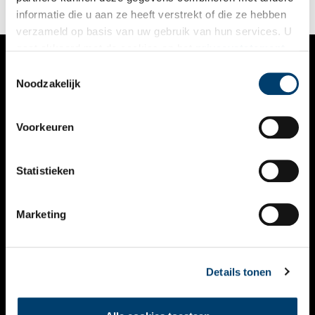
informatie die u aan ze heeft verstrekt of die ze hebben
verzameld op basis van uw gebruik van hun services. U
gaat akkoord met de cookies en het
privacystatement
als u onze website blijft gebruiken.
Toestemmingsselectie
VERHALEN
Noodzakelijk
NIEUWS
Voorkeuren
KALENDER
THEMA’S
Statistieken
ACTIVITEITEN
Marketing
VIDEO’S
OVER ONS
Details tonen
CONTACT