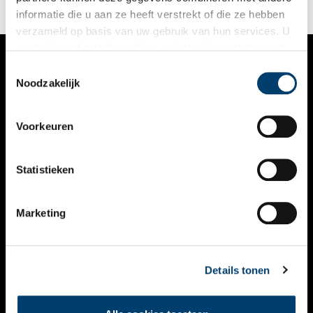
invasievloot naar huis.
informatie die u aan ze heeft verstrekt of die ze hebben
verzameld op basis van uw gebruik van hun services. U
gaat akkoord met de cookies en het
privacystatement
als u onze website blijft gebruiken.
Toestemmingsselectie
VERHALEN
Noodzakelijk
NIEUWS
Voorkeuren
KALENDER
THEMA’S
Statistieken
ACTIVITEITEN
Marketing
VIDEO’S
OVER ONS
Details tonen
CONTACT