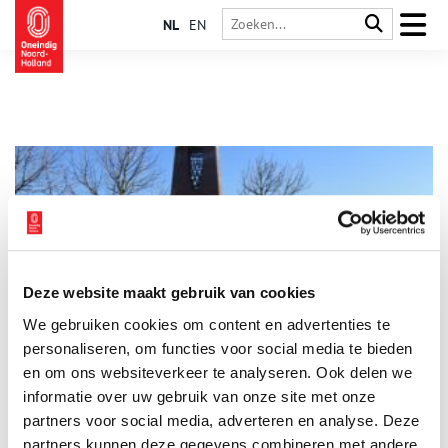
NL
EN
Deze website maakt gebruik van cookies
Mijn plek: Het Carillon voor de ‘helden der zee’
We gebruiken cookies om content en advertenties te
Welke plaats vind jij het meest kenmerkend voor Noord-
Holland? Ko Minneboo kiest als zijn historische plek het
personaliseren, om functies voor social media te bieden
‘Carillon’. ‘Zo noemen wij in Den Helder het monument op het
en om ons websiteverkeer te analyseren. Ook delen we
Helden der Zeeplein’. Geen zeehelden als De Ruyter, maar
informatie over uw gebruik van onze site met onze
mannen die in vliegende storm naar schepen in nood voeren.
Zoals Dorus Rijkers. Zijn dood gaf de aanzet tot dit ‘Carillon’.
partners voor social media, adverteren en analyse. Deze
En Michiel de Ruyter? Die joeg bij Kijkduin een grote
partners kunnen deze gegevens combineren met andere