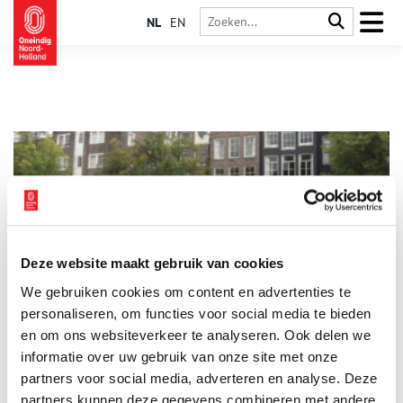
NL
EN
Deze website maakt gebruik van cookies
Een boot vol poezen
We gebruiken cookies om content en advertenties te
Het begon meer dan vijftig jaar geleden met één moederpoes
en haar kittens. In 1966 vond Henriëtte van Weelde de poezen
personaliseren, om functies voor social media te bieden
naast een boom tegenover haar woning aan de Herengracht.
en om ons websiteverkeer te analyseren. Ook delen we
Ze besloot de beestjes een thuis te geven en al gauw volgden
informatie over uw gebruik van onze site met onze
er meer. Haar eerste opvangsinspanningen zijn ondertussen
uitgegroeid tot dierenasiel De Poezenboot, een begrip in
partners voor social media, adverteren en analyse. Deze
Amsterdam.
partners kunnen deze gegevens combineren met andere