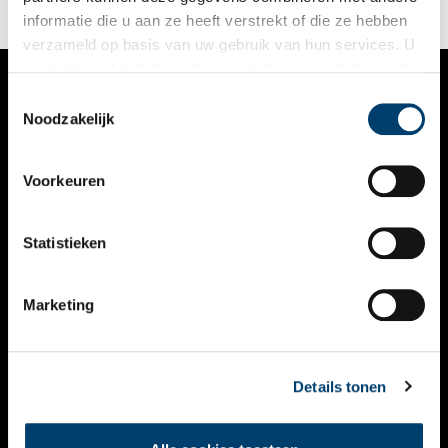
informatie die u aan ze heeft verstrekt of die ze hebben
verzameld op basis van uw gebruik van hun services. U
gaat akkoord met de cookies en het
privacystatement
als u onze website blijft gebruiken.
Toestemmingsselectie
VERHALEN
Noodzakelijk
NIEUWS
Voorkeuren
KALENDER
THEMA’S
Statistieken
ACTIVITEITEN
Marketing
VIDEO’S
OVER ONS
Details tonen
CONTACT